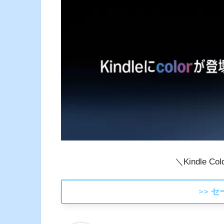
＼Kindle Co
>>
セ