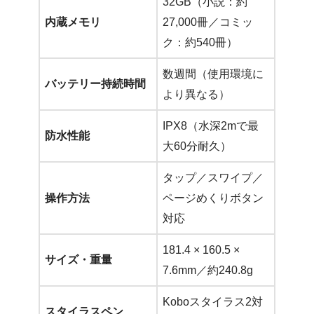
32GB（小説：約
内蔵メモリ
27,000冊／コミッ
ク：約540冊）
数週間（使用環境に
バッテリー持続時間
より異なる）
IPX8（水深2mで最
防水性能
大60分耐久）
タップ／スワイプ／
操作方法
ページめくりボタン
対応
181.4 × 160.5 ×
サイズ・重量
7.6mm／約240.8g
Koboスタイラス2対
スタイラスペン