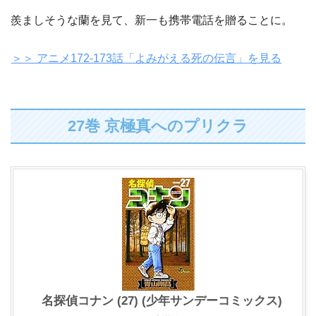
羨ましそうな蘭を見て、新一も携帯電話を贈ることに。
＞＞ アニメ172-173話「よみがえる死の伝言」を見る
27巻 京極真へのプリクラ
名探偵コナン (27) (少年サンデーコミックス)