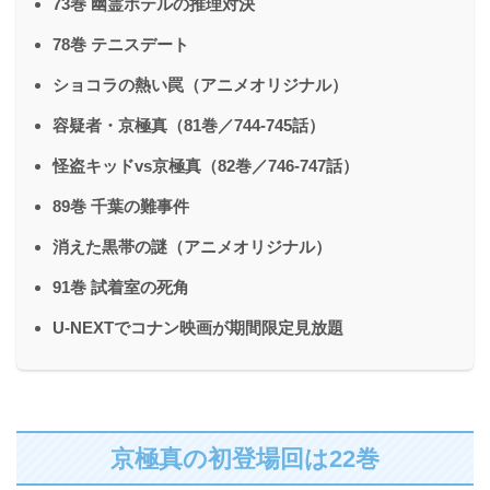
73巻 幽霊ホテルの推理対決
78巻 テニスデート
ショコラの熱い罠（アニメオリジナル）
容疑者・京極真（81巻／744-745話）
怪盗キッドvs京極真（82巻／746-747話）
89巻 千葉の難事件
消えた黒帯の謎（アニメオリジナル）
91巻 試着室の死角
U-NEXTでコナン映画が期間限定見放題
京極真の初登場回は22巻