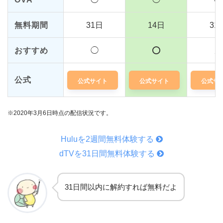
無料期間
31日
14日
31
おすすめ
◯
⭕️
△
公式
公式サイト
公式サイト
公式サ
※2020年3月6日時点の配信状況です。
Huluを2週間無料体験する
dTVを31日間無料体験する
31日間以内に解約すれば無料だよ