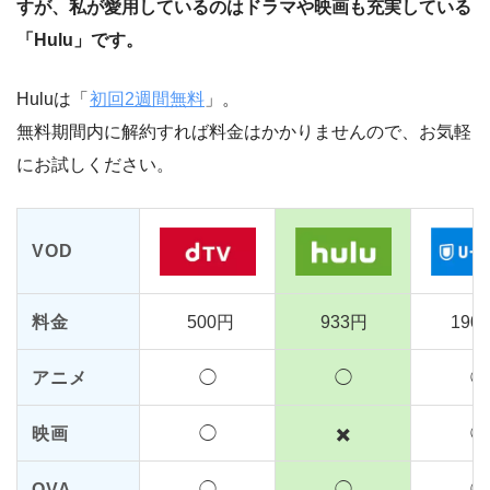
すが、私が愛用しているのはドラマや映画も充実している
「Hulu」です。
Huluは「
初回2週間無料
」。
無料期間内に解約すれば料金はかかりませんので、お気軽
にお試しください。
VOD
料金
500円
933円
190
アニメ
◯
◯
◯
映画
◯
✖️
◯
OVA
◯
◯
◯