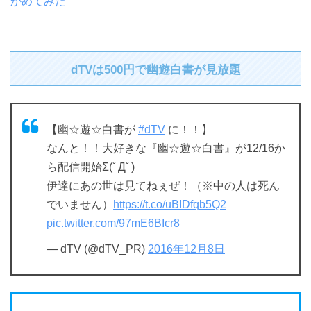
かめてみた
dTVは500円で幽遊白書が見放題
【幽☆遊☆白書が
#dTV
に！！】
なんと！！大好きな『幽☆遊☆白書』が12/16か
ら配信開始Σ(ﾟДﾟ)
伊達にあの世は見てねぇぜ！（※中の人は死ん
でいません）
https://t.co/uBIDfqb5Q2
pic.twitter.com/97mE6BIcr8
— dTV (@dTV_PR)
2016年12月8日