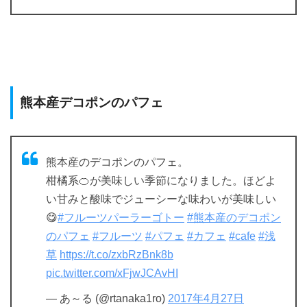
熊本産デコポンのパフェ
熊本産のデコポンのパフェ。
柑橘系🍊が美味しい季節になりました。ほどよ
い甘みと酸味でジューシーな味わいが美味しい
😋
#フルーツパーラーゴトー
#熊本産のデコポン
のパフェ
#フルーツ
#パフェ
#カフェ
#cafe
#浅
草
https://t.co/zxbRzBnk8b
pic.twitter.com/xFjwJCAvHI
— あ～る (@rtanaka1ro)
2017年4月27日