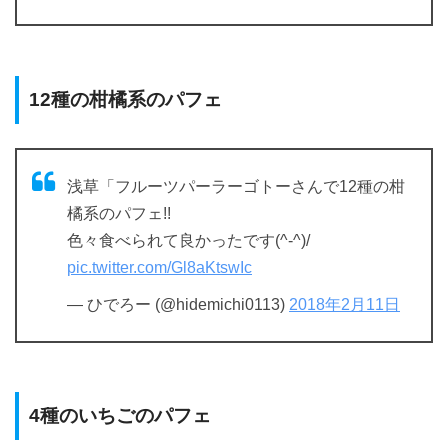
12種の柑橘系のパフェ
浅草「フルーツパーラーゴトーさんで12種の柑
橘系のパフェ!!
色々食べられて良かったです(^-^)/
pic.twitter.com/Gl8aKtswIc
— ひでろー (@hidemichi0113)
2018年2月11日
4種のいちごのパフェ