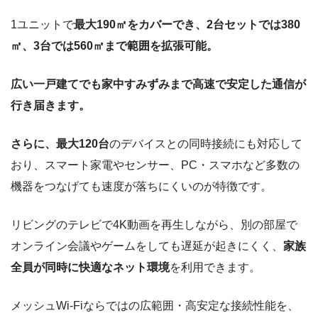
1ユニットで
最大190㎡をカバーでき、2台セットでは380
㎡、3台では560㎡まで範囲を拡張可能。
広い一戸建てでも家中すみずみまで高速で安定した通信が
行き届きます。
さらに、最大120台
のデバイスとの同時接続にも対応して
おり、スマート家電やセンサー、PC・スマホなど多数の
機器をつなげても速度が落ちにくいのが特徴です。
リビングのテレビで4K動画を再生しながら、別の部屋で
オンライン会議やゲームをしても遅延が起きにくく、
家族
全員が同時に快適なネット環境
を利用できます。
メッシュWi-Fiならではの広範囲・高安定な接続性能を、