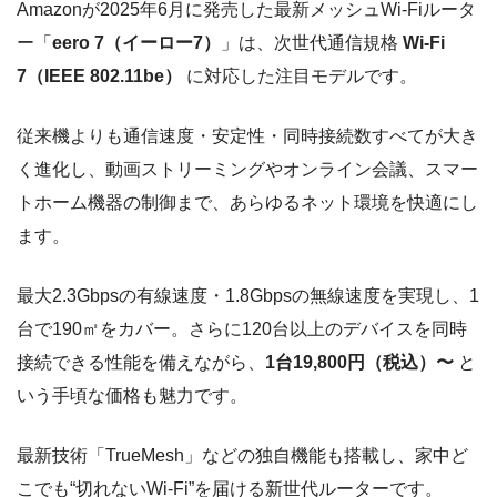
Amazonが2025年6月に発売した最新メッシュWi-Fiルータ
ー「
eero 7（イーロー7）
」は、次世代通信規格
Wi-Fi
7（IEEE 802.11be）
に対応した注目モデルです。
従来機よりも通信速度・安定性・同時接続数すべてが大き
く進化し、動画ストリーミングやオンライン会議、スマー
トホーム機器の制御まで、あらゆるネット環境を快適にし
ます。
最大2.3Gbpsの有線速度・1.8Gbpsの無線速度を実現し、1
台で190㎡をカバー。さらに120台以上のデバイスを同時
接続できる性能を備えながら、
1台19,800円（税込）〜
と
いう手頃な価格も魅力です。
最新技術「TrueMesh」などの独自機能も搭載し、家中ど
こでも“切れないWi-Fi”を届ける新世代ルーターです。