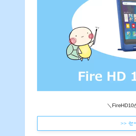
＼FireHD1
>>
セ